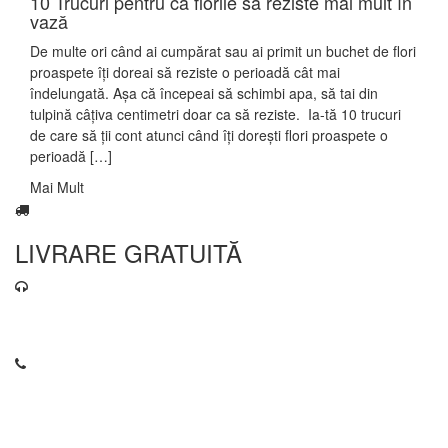
10 Trucuri pentru ca florile să reziste mai mult în
vază
De multe ori când ai cumpărat sau ai primit un buchet de flori
proaspete îți doreai să reziste o perioadă cât mai
îndelungată. Așa că începeai să schimbi apa, să tai din
tulpină câțiva centimetri doar ca să reziste. Ia-tă 10 trucuri
de care să ții cont atunci când îți dorești flori proaspete o
perioadă […]
Mai Mult
LIVRARE GRATUITĂ
contact@florariaweidenbach.ro
0745 255 503
Pagini
Servicii