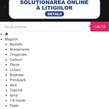
Products
search
CAUTĂ
Magazin
Buchete
Aranjamente
Criogenate
Cadouri
Plante
Licheni
Business
Primăvară
Vară
Toamnă
Iarnă
1/8 martie
Paște