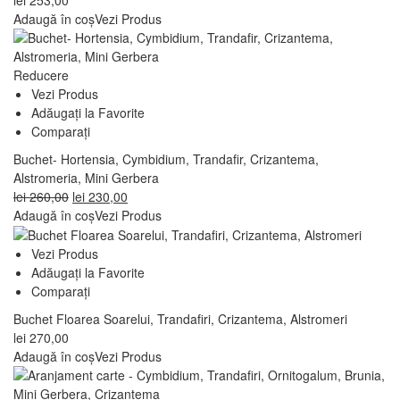
Adaugă în coș
Vezi Produs
Reducere
Vezi Produs
Adăugați la Favorite
Comparați
Buchet- Hortensia, Cymbidium, Trandafir, Crizantema,
Alstromeria, Mini Gerbera
Prețul
Prețul
lei
260,00
lei
230,00
inițial
curent
Adaugă în coș
Vezi Produs
a
este:
fost:
lei 230,00.
Vezi Produs
lei 260,00.
Adăugați la Favorite
Comparați
Buchet Floarea Soarelui, Trandafiri, Crizantema, Alstromeri
lei
270,00
Adaugă în coș
Vezi Produs