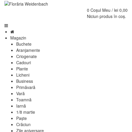
0
Coșul Meu /
lei
0,00
Niciun produs în coș.
Magazin
Buchete
Aranjamente
Criogenate
Cadouri
Plante
Licheni
Business
Primăvară
Vară
Toamnă
Iarnă
1/8 martie
Paște
Crăciun
Zile aniversare