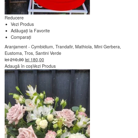
Reducere
Vezi Produs
Adăugați la Favorite
Comparați
Aranjament - Cymbidium, Trandafir, Mathiola, Mini Gerbera,
Eustoma, Tros, Santini Verde
Prețul
Prețul
lei
210,00
lei
180,00
inițial
curent
Adaugă în coș
Vezi Produs
a
este:
fost:
lei 180,00.
lei 210,00.