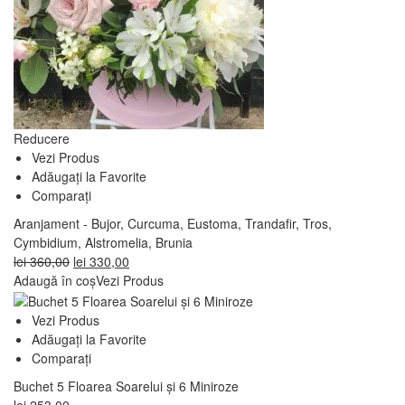
Reducere
Vezi Produs
Adăugați la Favorite
Comparați
Aranjament - Bujor, Curcuma, Eustoma, Trandafir, Tros,
Cymbidium, Alstromelia, Brunia
Prețul
Prețul
lei
360,00
lei
330,00
inițial
curent
Adaugă în coș
Vezi Produs
a
este:
fost:
lei 330,00.
Vezi Produs
lei 360,00.
Adăugați la Favorite
Comparați
Buchet 5 Floarea Soarelui și 6 Miniroze
lei
253,00