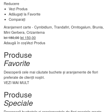
Reducere
Vezi Produs
Adăugați la Favorite
Comparați
Aranjament carte - Cymbidium, Trandafiri, Ornitogalum, Brunia,
Mini Gerbera, Crizantema
Prețul
Prețul
lei
180,00
lei
150,00
inițial
curent
Adaugă în coș
Vezi Produs
a
este:
Produse
fost:
lei 150,00.
lei 180,00.
Favorite
Descoperă cele mai căutate buchete și aranjamente de flori
preferate de clienții noștri.
VEZI MAI MULT
Produse
Speciale
Descoperă buchetele și aranjamentele de flori speciale create