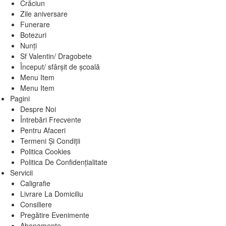
Crăciun
Zile aniversare
Funerare
Botezuri
Nunți
Sf Valentin/ Dragobete
Început/ sfârșit de școală
Menu Item
Menu Item
Pagini
Despre Noi
Întrebări Frecvente
Pentru Afaceri
Termeni Și Condiții
Politica Cookies
Politica De Confidențialitate
Servicii
Caligrafie
Livrare La Domiciliu
Consiliere
Pregătire Evenimente
Abonamente