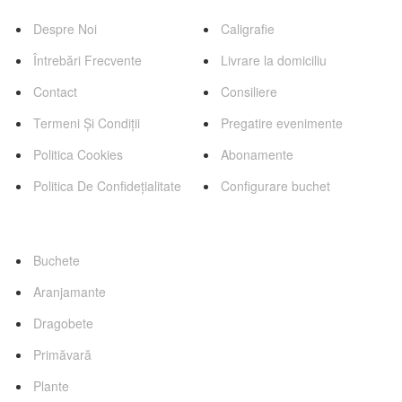
Despre Noi
Caligrafie
Întrebări Frecvente
Livrare la domiciliu
Contact
Consiliere
Termeni Și Condiții
Pregatire evenimente
Politica Cookies
Abonamente
Politica De Confidețialitate
Configurare buchet
Categorii Favorite
Buchete
Aranjamante
Dragobete
Primăvară
Plante