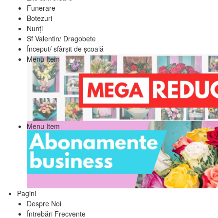
Funerare
Botezuri
Nunți
Sf Valentin/ Dragobete
Început/ sfârșit de școală
Menu Item
Menu Item
Pagini
Despre Noi
Întrebări Frecvente