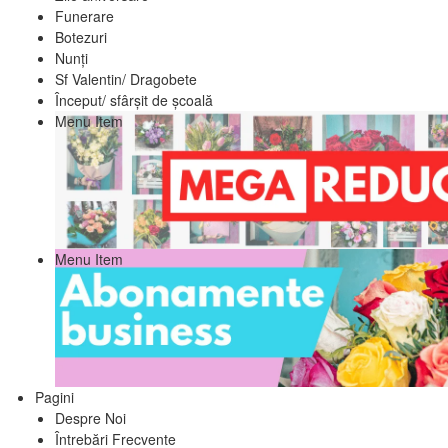
Funerare
Botezuri
Nunți
Sf Valentin/ Dragobete
Început/ sfârșit de școală
Menu Item
Menu Item
Pagini
Despre Noi
Întrebări Frecvente