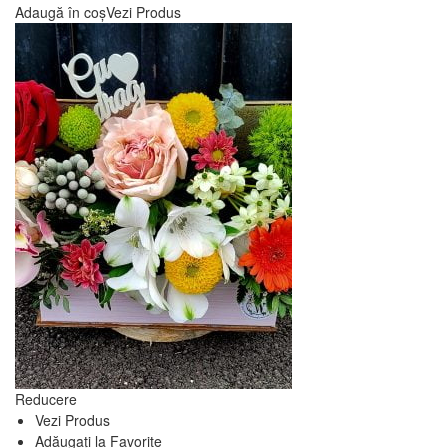
inițial
curent
Adaugă în coș
Vezi Produs
a
este:
fost:
lei 230,00.
lei 260,00.
Reducere
Vezi Produs
Adăugați la Favorite