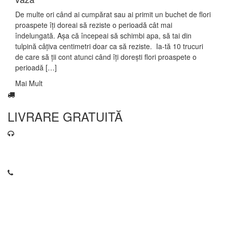
De multe ori când ai cumpărat sau ai primit un buchet de flori
proaspete îți doreai să reziste o perioadă cât mai
îndelungată. Așa că începeai să schimbi apa, să tai din
tulpină câțiva centimetri doar ca să reziste. Ia-tă 10 trucuri
de care să ții cont atunci când îți dorești flori proaspete o
perioadă […]
Mai Mult
LIVRARE GRATUITĂ
contact@florariaweidenbach.ro
0745 255 503
Pagini
Servicii