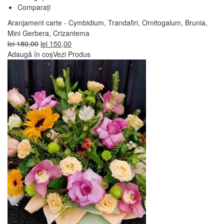
Comparați
Aranjament carte - Cymbidium, Trandafiri, Ornitogalum, Brunia,
Mini Gerbera, Crizantema
Prețul
Prețul
lei
180,00
lei
150,00
inițial
curent
Adaugă în coș
Vezi Produs
a
este:
fost:
lei 150,00.
lei 180,00.