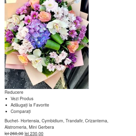
Reducere
Vezi Produs
Adăugați la Favorite
Comparați
Buchet- Hortensia, Cymbidium, Trandafir, Crizantema,
Alstromeria, Mini Gerbera
Prețul
Prețul
lei
260,00
lei
230,00