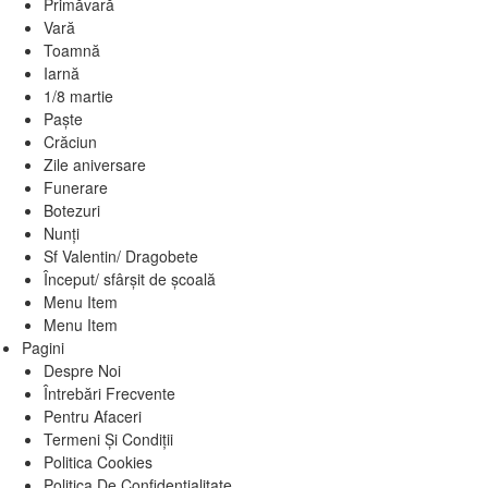
Primăvară
Vară
Toamnă
Iarnă
1/8 martie
Paște
Crăciun
Zile aniversare
Funerare
Botezuri
Nunți
Sf Valentin/ Dragobete
Început/ sfârșit de școală
Menu Item
Menu Item
Pagini
Despre Noi
Întrebări Frecvente
Pentru Afaceri
Termeni Și Condiții
Politica Cookies
Politica De Confidențialitate