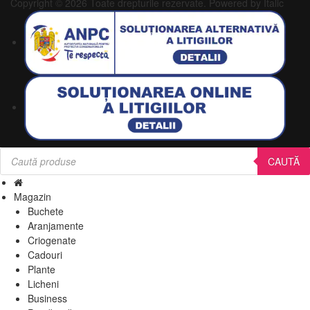
Copyright © 2026 Toate drepturile rezervate.
Powered by Italic
Products
search
CAUTĂ
Magazin
Buchete
Aranjamente
Criogenate
Cadouri
Plante
Licheni
Business