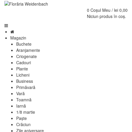
0
Coșul Meu /
lei
0,00
Niciun produs în coș.
Magazin
Buchete
Aranjamente
Criogenate
Cadouri
Plante
Licheni
Business
Primăvară
Vară
Toamnă
Iarnă
1/8 martie
Paște
Crăciun
Zile aniversare