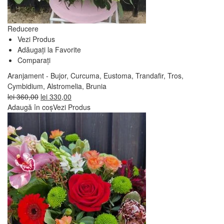
Reducere
Vezi Produs
Adăugați la Favorite
Comparați
Aranjament - Bujor, Curcuma, Eustoma, Trandafir, Tros,
Cymbidium, Alstromelia, Brunia
Prețul
Prețul
lei
360,00
lei
330,00
inițial
curent
Adaugă în coș
Vezi Produs
a
este:
fost:
lei 330,00.
lei 360,00.