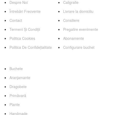
Despre Noi
Caligrafie
Întrebări Frecvente
Livrare la domiciliu
Contact
Consiliere
Termeni Și Condiții
Pregatire evenimente
Politica Cookies
Abonamente
Politica De Confidețialitate
Configurare buchet
Categorii Favorite
Buchete
Aranjamante
Dragobete
Primăvară
Plante
Handmade