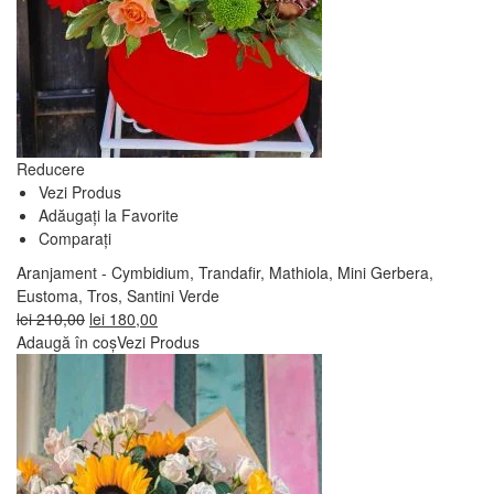
Reducere
Vezi Produs
Adăugați la Favorite
Comparați
Aranjament - Cymbidium, Trandafir, Mathiola, Mini Gerbera,
Eustoma, Tros, Santini Verde
Prețul
Prețul
lei
210,00
lei
180,00
inițial
curent
Adaugă în coș
Vezi Produs
a
este:
fost:
lei 180,00.
lei 210,00.