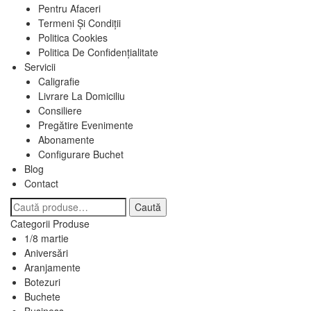
Pentru Afaceri
Termeni Și Condiții
Politica Cookies
Politica De Confidențialitate
Servicii
Caligrafie
Livrare La Domiciliu
Consiliere
Pregătire Evenimente
Abonamente
Configurare Buchet
Blog
Contact
Caută
Caută
după:
Categorii Produse
1/8 martie
Aniversări
Aranjamente
Botezuri
Buchete
Business