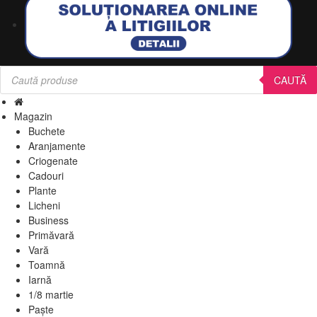
Products
search
CAUTĂ
Magazin
Buchete
Aranjamente
Criogenate
Cadouri
Plante
Licheni
Business
Primăvară
Vară
Toamnă
Iarnă
1/8 martie
Paște