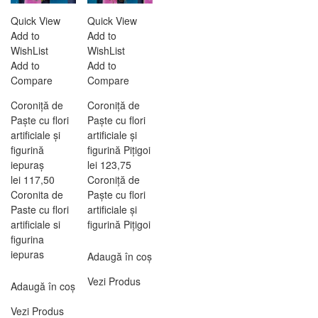
Quick View
Quick View
Add to
Add to
WishList
WishList
Add to
Add to
Compare
Compare
Coroniță de
Coroniță de
Paște cu flori
Paște cu flori
artificiale și
artificiale și
figurină
figurină Pițigoi
iepuraș
lei
123,75
lei
117,50
Coroniță de
Coronita de
Paște cu flori
Paste cu flori
artificiale și
artificiale si
figurină Pițigoi
figurina
iepuras
Adaugă în coș
Vezi Produs
Adaugă în coș
Vezi Produs