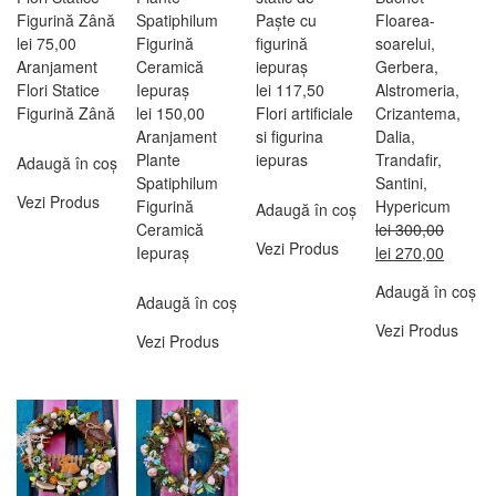
Figurină Zână
Spatiphilum
Paște cu
Floarea-
lei
75,00
Figurină
figurină
soarelui,
Aranjament
Ceramică
iepuraș
Gerbera,
Flori Statice
Iepuraș
lei
117,50
Alstromeria,
Figurină Zână
lei
150,00
Flori artificiale
Crizantema,
Aranjament
si figurina
Dalia,
Plante
iepuras
Trandafir,
Adaugă în coș
Spatiphilum
Santini,
Vezi Produs
Figurină
Hypericum
Adaugă în coș
Ceramică
lei
300,00
Vezi Produs
Prețul
Prețul
Iepuraș
lei
270,00
inițial
curent
Adaugă în coș
a
este:
Adaugă în coș
fost:
lei 270
Vezi Produs
Vezi Produs
lei 300,00.