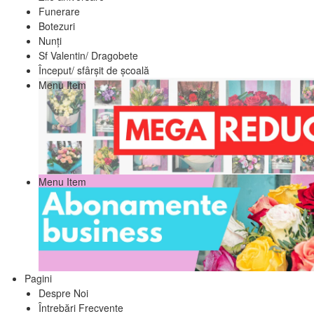
Funerare
Botezuri
Nunți
Sf Valentin/ Dragobete
Început/ sfârșit de școală
Menu Item
Menu Item
Pagini
Despre Noi
Întrebări Frecvente