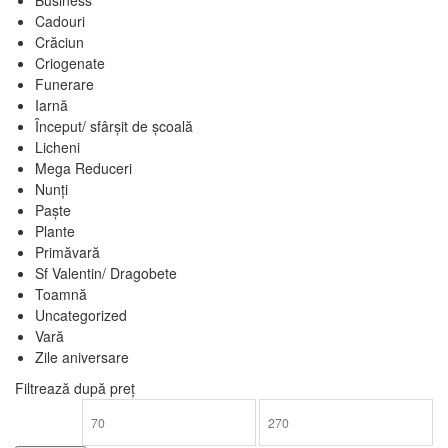
Cadouri
Crăciun
Criogenate
Funerare
Iarnă
Început/ sfârșit de școală
Licheni
Mega Reduceri
Nunți
Paște
Plante
Primăvară
Sf Valentin/ Dragobete
Toamnă
Uncategorized
Vară
Zile aniversare
Filtrează după preț
Preț
Preț
minim
maxim