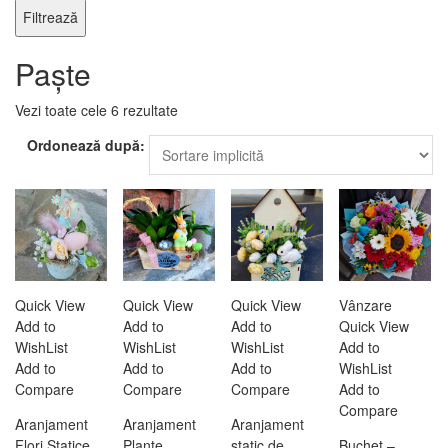
Filtrează
Paște
Vezi toate cele 6 rezultate
Ordonează după:
Quick View
Quick View
Quick View
Vânzare
Add to
Add to
Add to
Quick View
WishList
WishList
WishList
Add to
Add to
Add to
Add to
WishList
Compare
Compare
Compare
Add to
Compare
Aranjament
Aranjament
Aranjament
Flori Statice
Plante
static de
Buchet –