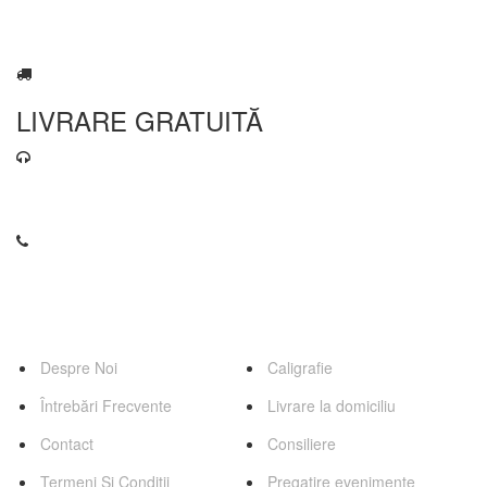
LIVRARE GRATUITĂ
contact@florariaweidenbach.ro
0745 255 503
Pagini
Servicii
Despre Noi
Caligrafie
Întrebări Frecvente
Livrare la domiciliu
Contact
Consiliere
Termeni Și Condiții
Pregatire evenimente