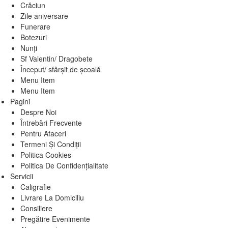
Crăciun
Zile aniversare
Funerare
Botezuri
Nunți
Sf Valentin/ Dragobete
Început/ sfârșit de școală
Menu Item
Menu Item
Pagini
Despre Noi
Întrebări Frecvente
Pentru Afaceri
Termeni Și Condiții
Politica Cookies
Politica De Confidențialitate
Servicii
Caligrafie
Livrare La Domiciliu
Consiliere
Pregătire Evenimente