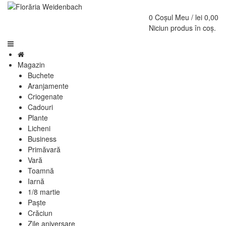
0
Coșul Meu /
lei
0,00
Niciun produs în coș.
Magazin
Buchete
Aranjamente
Criogenate
Cadouri
Plante
Licheni
Business
Primăvară
Vară
Toamnă
Iarnă
1/8 martie
Paște
Crăciun
Zile aniversare