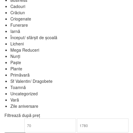
Cadouri
Crăciun
Criogenate
Funerare
Iarnă
Început/ sfârșit de școală
Licheni
Mega Reduceri
Nunți
Paște
Plante
Primăvară
Sf Valentin/ Dragobete
Toamnă
Uncategorized
Vară
Zile aniversare
Filtrează după preț
Preț
Preț
minim
maxim