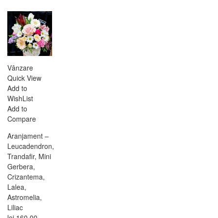
Vânzare
Quick View
Add to
WishList
Add to
Compare
Aranjament –
Leucadendron,
Trandafir, Mini
Gerbera,
Crizantema,
Lalea,
Astromelia,
Liliac
lei
160,00