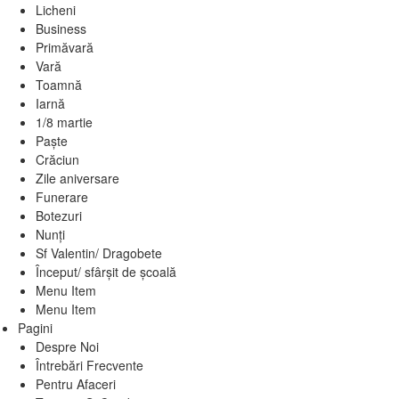
Licheni
Business
Primăvară
Vară
Toamnă
Iarnă
1/8 martie
Paște
Crăciun
Zile aniversare
Funerare
Botezuri
Nunți
Sf Valentin/ Dragobete
Început/ sfârșit de școală
Menu Item
Menu Item
Pagini
Despre Noi
Întrebări Frecvente
Pentru Afaceri