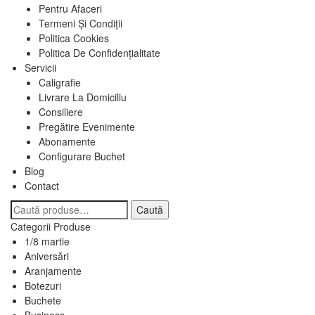
Pentru Afaceri
Termeni Și Condiții
Politica Cookies
Politica De Confidențialitate
Servicii
Caligrafie
Livrare La Domiciliu
Consiliere
Pregătire Evenimente
Abonamente
Configurare Buchet
Blog
Contact
Caută
Caută
după:
Categorii Produse
1/8 martie
Aniversări
Aranjamente
Botezuri
Buchete
Business