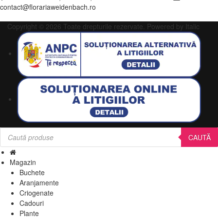
contact@florariaweidenbach.ro
Copyright © 2026 Toate drepturile rezervate.
Powered by Italic
Products
search
CAUTĂ
Magazin
Buchete
Aranjamente
Criogenate
Cadouri
Plante