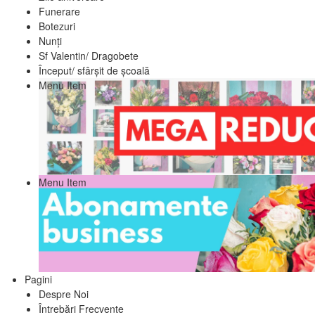
Funerare
Botezuri
Nunți
Sf Valentin/ Dragobete
Început/ sfârșit de școală
Menu Item
Menu Item
Pagini
Despre Noi
Întrebări Frecvente