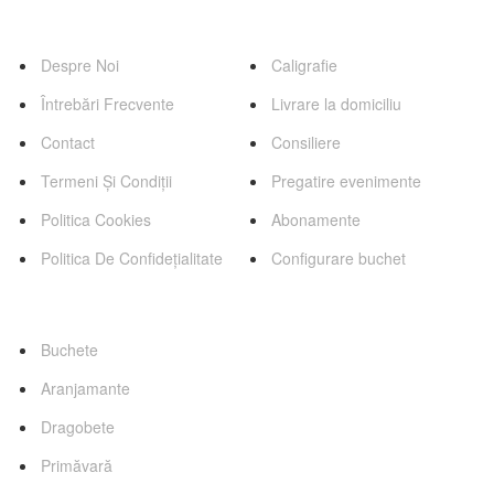
Pagini
Servicii
Despre Noi
Caligrafie
Întrebări Frecvente
Livrare la domiciliu
Contact
Consiliere
Termeni Și Condiții
Pregatire evenimente
Politica Cookies
Abonamente
Politica De Confidețialitate
Configurare buchet
Categorii Favorite
Buchete
Aranjamante
Dragobete
Primăvară