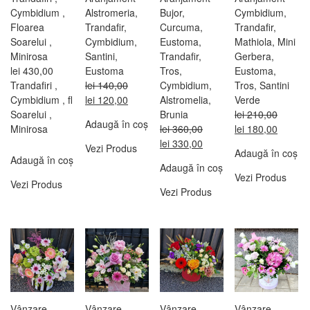
Cymbidium ,
Alstromeria,
Bujor,
Cymbidium,
Floarea
Trandafir,
Curcuma,
Trandafir,
Soarelui ,
Cymbidium,
Eustoma,
Mathiola, Mini
Minirosa
Santini,
Trandafir,
Gerbera,
lei
430,00
Eustoma
Tros,
Eustoma,
Trandafiri ,
lei
140,00
Cymbidium,
Tros, Santini
Prețul
Prețul
Cymbidium , fl
lei
120,00
Alstromelia,
Verde
inițial
curent
Soarelui ,
Brunia
lei
210,00
Adaugă în coș
a
este:
Prețul
Prețul
Minirosa
lei
360,00
lei
180,00
fost:
lei 120,00.
Prețul
Prețul
inițial
curent
lei
330,00
Vezi Produs
Adaugă în coș
lei 140,00.
inițial
curent
a
este:
Adaugă în coș
Adaugă în coș
a
este:
fost:
lei 180
Vezi Produs
Vezi Produs
fost:
lei 330,00.
lei 210,00.
Vezi Produs
lei 360,00.
Vânzare
Vânzare
Vânzare
Vânzare