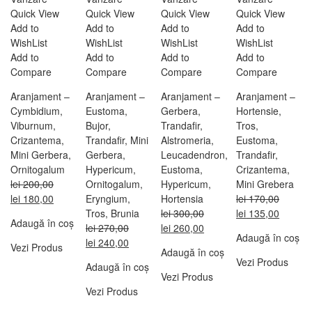
Quick View
Quick View
Quick View
Quick View
Add to
Add to
Add to
Add to
WishList
WishList
WishList
WishList
Add to
Add to
Add to
Add to
Compare
Compare
Compare
Compare
Aranjament –
Aranjament –
Aranjament –
Aranjament –
Cymbidium,
Eustoma,
Gerbera,
Hortensie,
Viburnum,
Bujor,
Trandafir,
Tros,
Crizantema,
Trandafir, Mini
Alstromeria,
Eustoma,
Mini Gerbera,
Gerbera,
Leucadendron,
Trandafir,
Ornitogalum
Hypericum,
Eustoma,
Crizantema,
lei
200,00
Ornitogalum,
Hypericum,
Mini Grebera
Prețul
Prețul
lei
180,00
Eryngium,
Hortensia
lei
170,00
inițial
curent
Prețul
Prețul
Tros, Brunia
lei
300,00
lei
135,00
Adaugă în coș
a
este:
Prețul
Prețul
inițial
curent
lei
270,00
lei
260,00
Adaugă în coș
fost:
lei 180,00.
Prețul
Prețul
inițial
curent
a
este:
lei
240,00
Vezi Produs
Adaugă în coș
lei 200,00.
inițial
curent
a
este:
fost:
lei 135
Vezi Produs
Adaugă în coș
a
este:
fost:
lei 260,00.
lei 170,00.
Vezi Produs
fost:
lei 240,00.
lei 300,00.
Vezi Produs
lei 270,00.