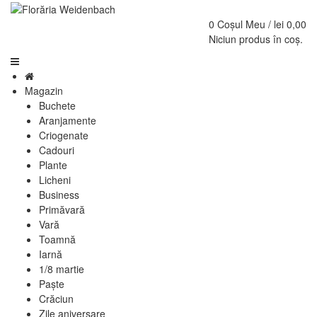
0
Coșul Meu /
lei
0,00
Niciun produs în coș.
Magazin
Buchete
Aranjamente
Criogenate
Cadouri
Plante
Licheni
Business
Primăvară
Vară
Toamnă
Iarnă
1/8 martie
Paște
Crăciun
Zile aniversare