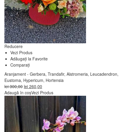
Reducere
Vezi Produs
Adăugați la Favorite
Comparați
Aranjament - Gerbera, Trandafir, Alstromeria, Leucadendron,
Eustoma, Hypericum, Hortensia
Prețul
Prețul
lei
300,00
lei
260,00
inițial
curent
Adaugă în coș
Vezi Produs
a
este:
fost:
lei 260,00.
lei 300,00.