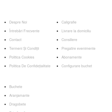
0745 255 503
Pagini
Servicii
Despre Noi
Caligrafie
Întrebări Frecvente
Livrare la domiciliu
Contact
Consiliere
Termeni Și Condiții
Pregatire evenimente
Politica Cookies
Abonamente
Politica De Confidețialitate
Configurare buchet
Categorii Favorite
Buchete
Aranjamante
Dragobete