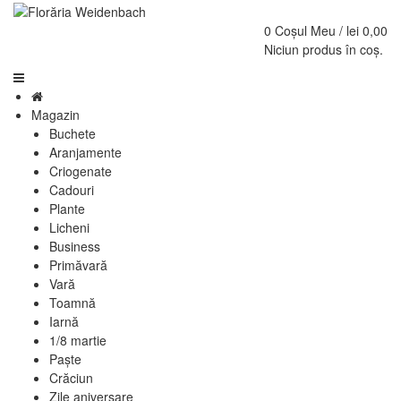
0
Coșul Meu /
lei
0,00
Niciun produs în coș.
Magazin
Buchete
Aranjamente
Criogenate
Cadouri
Plante
Licheni
Business
Primăvară
Vară
Toamnă
Iarnă
1/8 martie
Paște
Crăciun
Zile aniversare