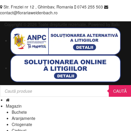
Str. Freziei nr 12 , Ghimbav, Romania
0745 255 503
contact@florariaweidenbach.ro
Copyright © 2026 Toate drepturile rezervate.
Powered by Italic
Products
search
CAUTĂ
Magazin
Buchete
Aranjamente
Criogenate
Cadouri