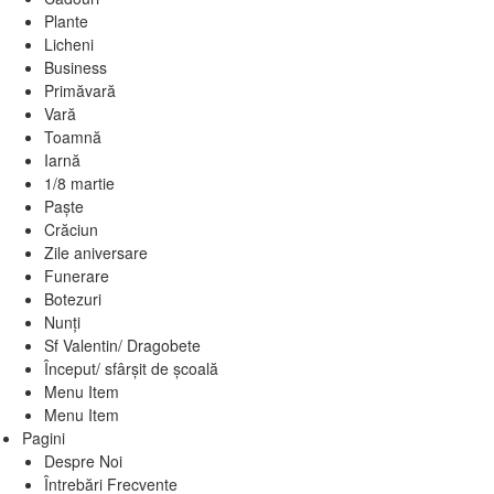
Plante
Licheni
Business
Primăvară
Vară
Toamnă
Iarnă
1/8 martie
Paște
Crăciun
Zile aniversare
Funerare
Botezuri
Nunți
Sf Valentin/ Dragobete
Început/ sfârșit de școală
Menu Item
Menu Item
Pagini
Despre Noi
Întrebări Frecvente