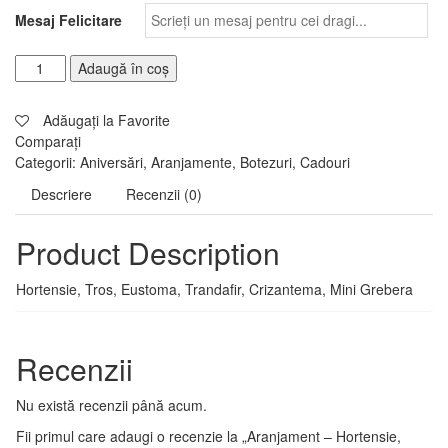
fost:
lei 135,00.
Mesaj Felicitare
lei 170,00.
Adaugă în coș
Adăugați la Favorite
Comparați
Categorii:
Aniversări
,
Aranjamente
,
Botezuri
,
Cadouri
Descriere
Recenzii (0)
Product Description
Hortensie, Tros, Eustoma, Trandafir, Crizantema, Mini Grebera
Recenzii
Nu există recenzii până acum.
Fii primul care adaugi o recenzie la „Aranjament – Hortensie,