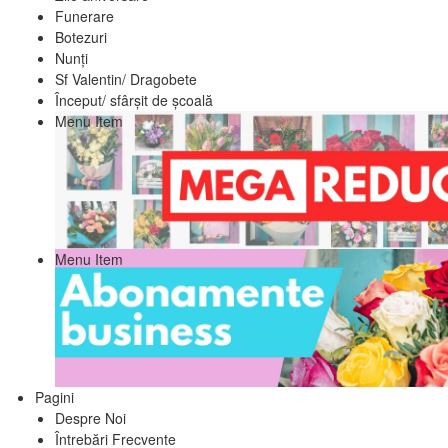
Funerare
Botezuri
Nunți
Sf Valentin/ Dragobete
Început/ sfârșit de școală
Menu Item
Menu Item
Pagini
Despre Noi
Întrebări Frecvente