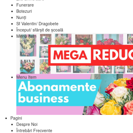
Funerare
Botezuri
Nunți
Sf Valentin/ Dragobete
Început/ sfârșit de școală
Menu Item
Menu Item
Pagini
Despre Noi
Întrebări Frecvente