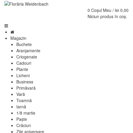
0
Coșul Meu /
lei
0,00
Niciun produs în coș.
Magazin
Buchete
Aranjamente
Criogenate
Cadouri
Plante
Licheni
Business
Primăvară
Vară
Toamnă
Iarnă
1/8 martie
Paște
Crăciun
Zile aniversare