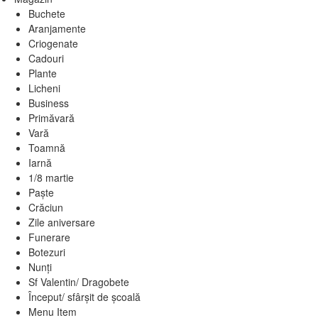
Buchete
Aranjamente
Criogenate
Cadouri
Plante
Licheni
Business
Primăvară
Vară
Toamnă
Iarnă
1/8 martie
Paște
Crăciun
Zile aniversare
Funerare
Botezuri
Nunți
Sf Valentin/ Dragobete
Început/ sfârșit de școală
Menu Item