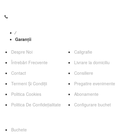
contact@florariaweidenbach.ro
0745 255 503
⁄
Garanții
Pagini
Servicii
Despre Noi
Caligrafie
Întrebări Frecvente
Livrare la domiciliu
Contact
Consiliere
Termeni Și Condiții
Pregatire evenimente
Politica Cookies
Abonamente
Politica De Confidețialitate
Configurare buchet
Categorii Favorite
Buchete