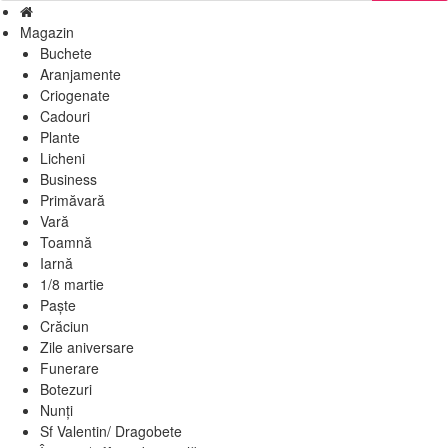
Magazin
Buchete
Aranjamente
Criogenate
Cadouri
Plante
Licheni
Business
Primăvară
Vară
Toamnă
Iarnă
1/8 martie
Paște
Crăciun
Zile aniversare
Funerare
Botezuri
Nunți
Sf Valentin/ Dragobete