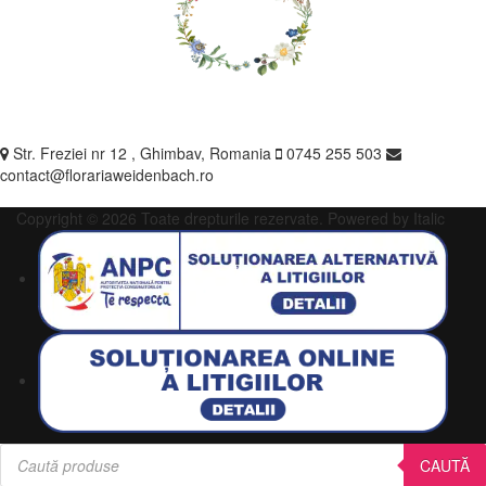
Str. Freziei nr 12 , Ghimbav, Romania
0745 255 503
contact@florariaweidenbach.ro
Copyright © 2026 Toate drepturile rezervate.
Powered by Italic
Products
search
CAUTĂ