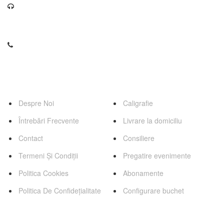
contact@florariaweidenbach.ro
0745 255 503
Pagini
Servicii
Despre Noi
Caligrafie
Întrebări Frecvente
Livrare la domiciliu
Contact
Consiliere
Termeni Și Condiții
Pregatire evenimente
Politica Cookies
Abonamente
Politica De Confidețialitate
Configurare buchet
Categorii Favorite