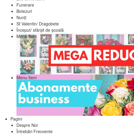
Funerare
Botezuri
Nunți
Sf Valentin/ Dragobete
Început/ sfârșit de școală
Menu Item
Menu Item
Pagini
Despre Noi
Întrebări Frecvente