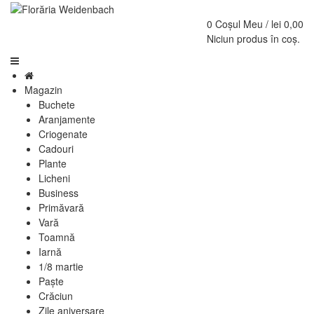
0
Coșul Meu /
lei
0,00
Niciun produs în coș.
Magazin
Buchete
Aranjamente
Criogenate
Cadouri
Plante
Licheni
Business
Primăvară
Vară
Toamnă
Iarnă
1/8 martie
Paște
Crăciun
Zile aniversare