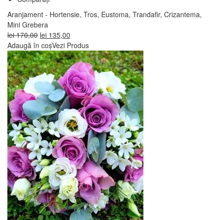
Aranjament - Hortensie, Tros, Eustoma, Trandafir, Crizantema,
Mini Grebera
Prețul
Prețul
lei
170,00
lei
135,00
inițial
curent
Adaugă în coș
Vezi Produs
a
este:
fost:
lei 135,00.
lei 170,00.