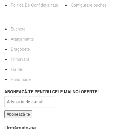
Politica De Confidețialitate
Configurare buchet
Categorii Favorite
Buchete
Aranjamante
Dragobete
Primăvară
Plante
Handmade
ABONEAZĂ-TE PENTRU CELE MAI NOI OFERTE!
Urmărește-ne