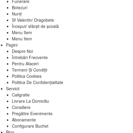
Funerare
Botezuri
Nunți
Sf Valentin/ Dragobete
Început/ sfârșit de școală
Menu Item
Menu Item
Pagini
Despre Noi
Întrebări Frecvente
Pentru Afaceri
Termeni Și Condiții
Politica Cookies
Politica De Confidențialitate
Servicii
Caligrafie
Livrare La Domiciliu
Consiliere
Pregătire Evenimente
Abonamente
Configurare Buchet
Blog