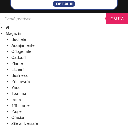
Products
search
CAUTĂ
Magazin
Buchete
Aranjamente
Criogenate
Cadouri
Plante
Licheni
Business
Primăvară
Vară
Toamnă
Iarnă
1/8 martie
Paște
Crăciun
Zile aniversare