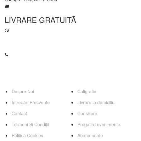
LIVRARE GRATUITĂ
contact@florariaweidenbach.ro
0745 255 503
Pagini
Servicii
Despre Noi
Caligrafie
Întrebări Frecvente
Livrare la domiciliu
Contact
Consiliere
Termeni Și Condiții
Pregatire evenimente
Politica Cookies
Abonamente