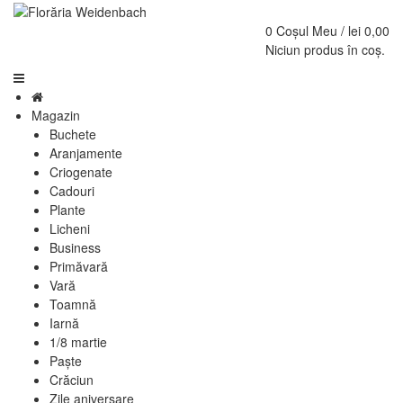
0
Coșul Meu /
lei
0,00
Niciun produs în coș.
Magazin
Buchete
Aranjamente
Criogenate
Cadouri
Plante
Licheni
Business
Primăvară
Vară
Toamnă
Iarnă
1/8 martie
Paște
Crăciun
Zile aniversare