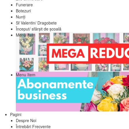
Funerare
Botezuri
Nunți
Sf Valentin/ Dragobete
Început/ sfârșit de școală
Menu Item
Menu Item
Pagini
Despre Noi
Întrebări Frecvente