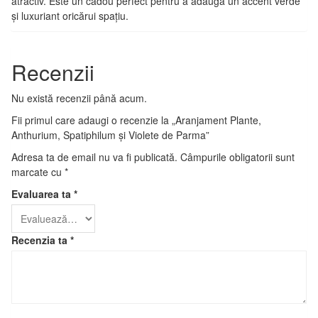
atractiv. Este un cadou perfect pentru a adăuga un accent verde
și luxuriant oricărui spațiu.
Recenzii
Nu există recenzii până acum.
Fii primul care adaugi o recenzie la „Aranjament Plante,
Anthurium, Spatiphilum și Violete de Parma”
Adresa ta de email nu va fi publicată.
Câmpurile obligatorii sunt
marcate cu
*
Evaluarea ta
*
Recenzia ta
*