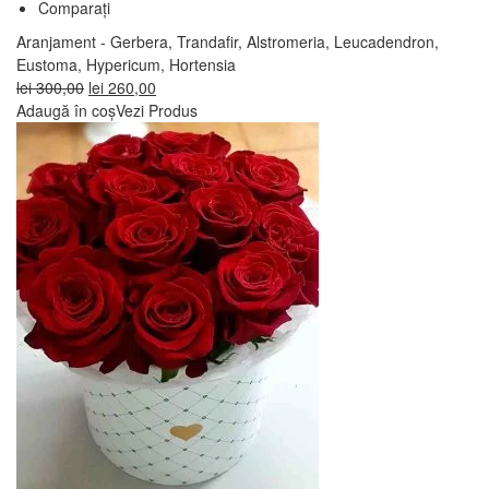
Comparați
Aranjament - Gerbera, Trandafir, Alstromeria, Leucadendron,
Eustoma, Hypericum, Hortensia
Prețul
Prețul
lei
300,00
lei
260,00
inițial
curent
Adaugă în coș
Vezi Produs
a
este:
fost:
lei 260,00.
lei 300,00.