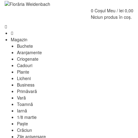
0
Coșul Meu /
lei
0,00
Niciun produs în coș.
Magazin
Buchete
Aranjamente
Criogenate
Cadouri
Plante
Licheni
Business
Primăvară
Vară
Toamnă
Iarnă
1/8 martie
Paște
Crăciun
Zile aniversare