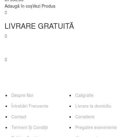
Adaugă în coș
Vezi Produs
LIVRARE GRATUITĂ
contact@florariaweidenbach.ro
0745 255 503
Pagini
Servicii
Despre Noi
Caligrafie
Întrebări Frecvente
Livrare la domiciliu
Contact
Consiliere
Termeni Și Condiții
Pregatire evenimente