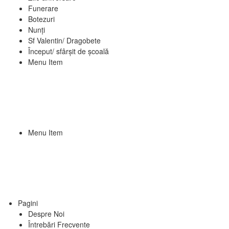
Funerare
Botezuri
Nunți
Sf Valentin/ Dragobete
Început/ sfârșit de școală
Menu Item
Menu Item
Pagini
Despre Noi
Întrebări Frecvente