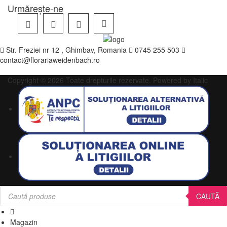
Urmărește-ne
Str. Freziei nr 12 , Ghimbav, Romania
0745 255 503
contact@florariaweidenbach.ro
Copyright © 2026 Toate drepturile rezervate.
Powered by Italic
Products
search
CAUTĂ
Magazin