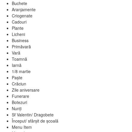
Buchete
Aranjamente
Criogenate
Cadouri
Plante
Licheni
Business
Primăvară
Vară
Toamnă
Iarnă
1/8 martie
Paște
Crăciun
Zile aniversare
Funerare
Botezuri
Nunți
Sf Valentin/ Dragobete
Început/ sfârșit de școală
Menu Item