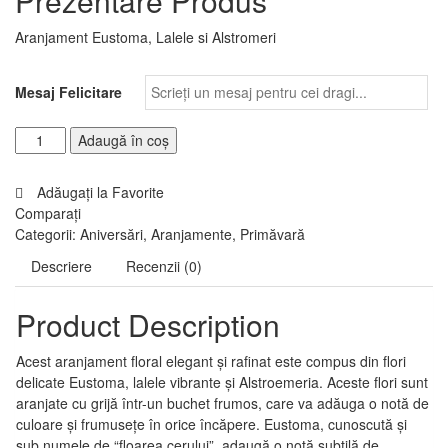
Prezentare Produs
Aranjament Eustoma, Lalele si Alstromeri
Mesaj Felicitare
Adaugă în coș
Adăugați la Favorite
Comparați
Categorii:
Aniversări
,
Aranjamente
,
Primăvară
Descriere
Recenzii (0)
Product Description
Acest aranjament floral elegant și rafinat este compus din flori
delicate Eustoma, lalele vibrante și Alstroemeria. Aceste flori sunt
aranjate cu grijă într-un buchet frumos, care va adăuga o notă de
culoare și frumusețe în orice încăpere. Eustoma, cunoscută și
sub numele de “floarea cerului”, adaugă o notă subtilă de