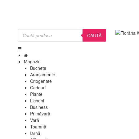
Products
search
CAUTĂ
Magazin
Buchete
Aranjamente
Criogenate
Cadouri
Plante
Licheni
Business
Primăvară
Vară
Toamnă
Iarnă