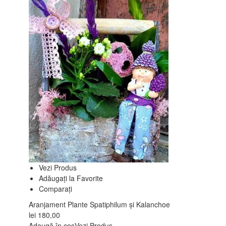
Vezi Produs
Adăugați la Favorite
Comparați
Aranjament Plante Spatiphilum și Kalanchoe
lei
180,00
Adaugă în coș
Vezi Produs