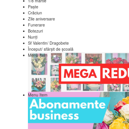
1/8 martie
Paște
Crăciun
Zile aniversare
Funerare
Botezuri
Nunți
Sf Valentin/ Dragobete
Început/ sfârșit de școală
Menu Item
Menu Item