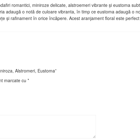
dafiri romantici, miniroze delicate, alstroemeri vibrante și eustoma subt
ria adaugă o notă de culoare vibranta, în timp ce eustoma adaugă o notă 
țe și rafinament în orice încăpere. Acest aranjament floral este perfec
iniroza, Alstromeri, Eustoma”
unt marcate cu
*